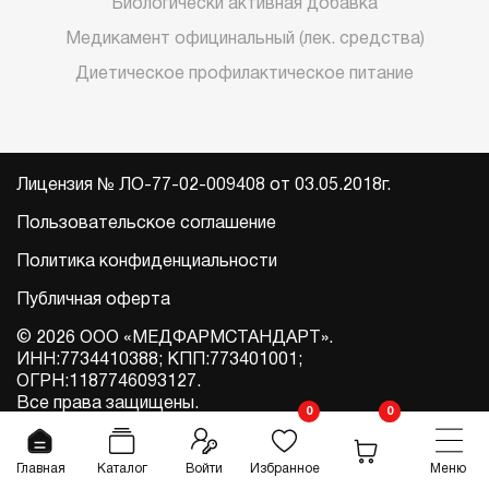
Биологически активная добавка
Медикамент официнальный (лек. средства)
Диетическое профилактическое питание
Лицензия № ЛО-77-02-009408 от 03.05.2018г.
Пользовательское соглашение
Политика конфиденциальности
Публичная оферта
© 2026 ООО «МЕДФАРМСТАНДАРТ».
ИНН:7734410388; КПП:773401001;
ОГРН:1187746093127.
Все права защищены.
0
0
0
Разработка и продвижение сайтов
Главная
Каталог
Войти
Избранное
Меню