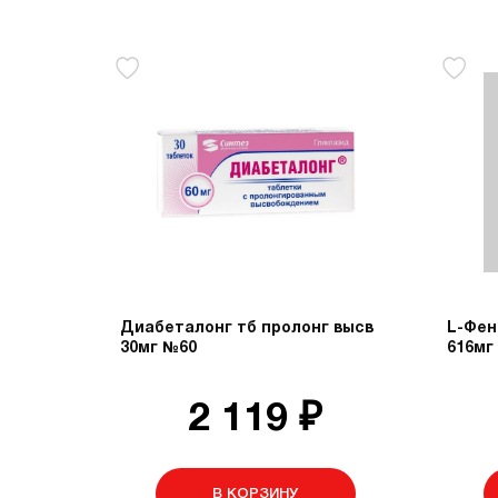
Диабеталонг тб пролонг высв
L-Фен
30мг №60
616мг
2 119 ₽
В КОРЗИНУ