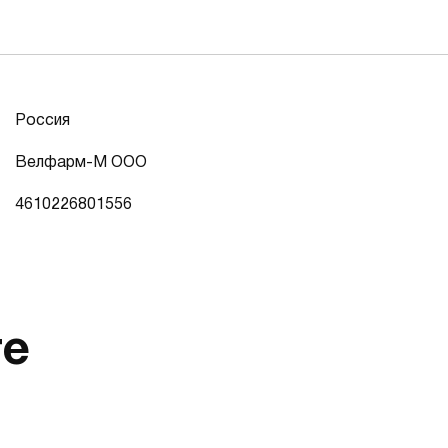
Россия
Велфарм-М ООО
4610226801556
те