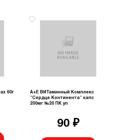
ах 60г
А+Е ВИТаминный Комплекс
"Сердце Континента" капс
200мг №20 ПК уп
90 ₽