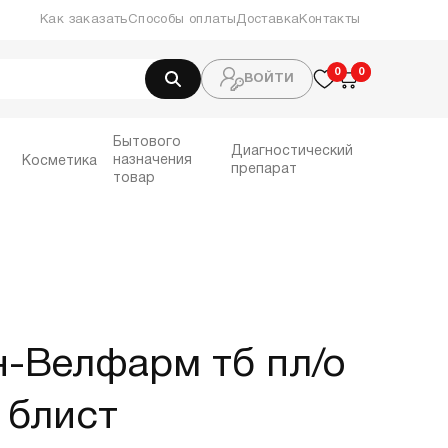
Как заказать
Способы оплаты
Доставка
Контакты
0
0
0
ВОЙТИ
Бытового
Диагностический
назначения
Косметика
препарат
товар
-Велфарм тб пл/о
 блист