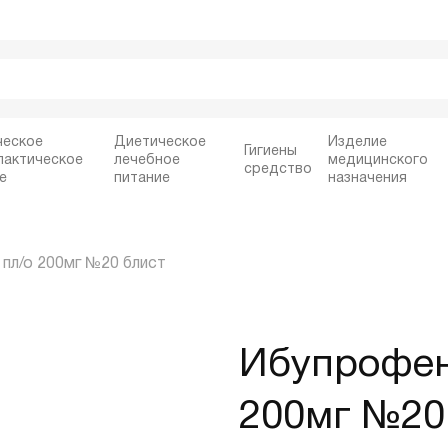
ческое
Диетическое
Изделие
Гигиены
лактическое
лечебное
медицинского
средство
е
питание
назначения
пл/о 200мг №20 блист
Ибупрофен
200мг №20