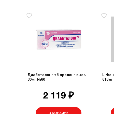
Диабеталонг тб пролонг высв
L-Фен
30мг №60
616мг
2 119 ₽
В КОРЗИНУ