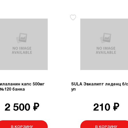
илаланин капс 500мг
SULA Эвкалипт леденц б/с
 №120 банка
уп
2 500 ₽
210 ₽
В КОРЗИНУ
В КОРЗИНУ