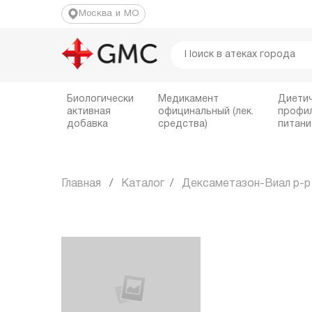
Москва и МО
Биологически
Медикамент
Диети
активная
официнальный (лек.
профи
добавка
средства)
питани
Главная
Каталог
Дексаметазон-Виал р-р