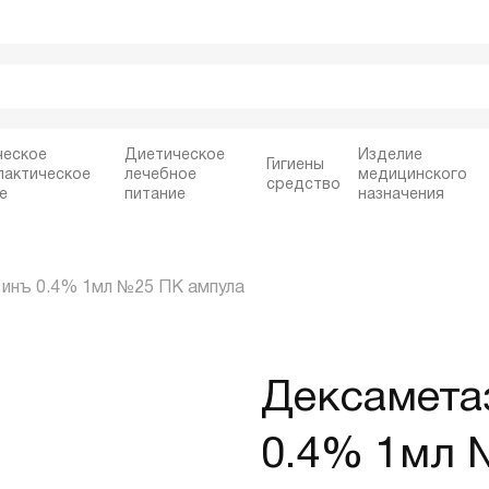
ческое
Диетическое
Изделие
Гигиены
лактическое
лечебное
медицинского
средство
е
питание
назначения
 инъ 0.4% 1мл №25 ПК ампула
Дексамета
0.4% 1мл 