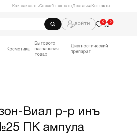
Как заказать
Способы оплаты
Доставка
Контакты
0
0
0
ВОЙТИ
Бытового
Диагностический
назначения
Косметика
препарат
товар
зон-Виал р-р инъ
№25 ПК ампула