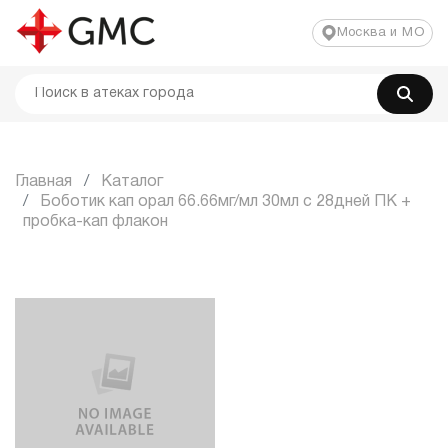
Москва и МО
Главная
Каталог
Боботик кап орал 66.66мг/мл 30мл с 28дней ПК +
пробка-кап флакон