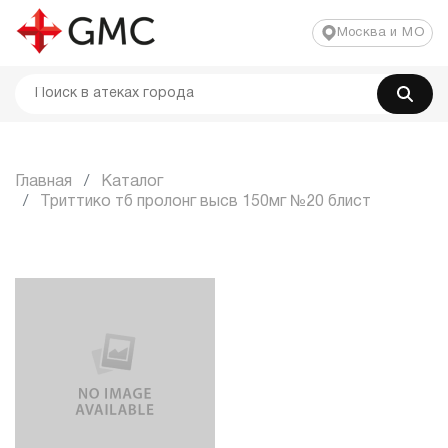
Москва и МО
Главная
Каталог
Триттико тб пролонг высв 150мг №20 блист