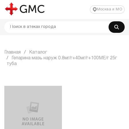
Москва и МО
Главная
Каталог
Гепарина мазь наруж 0.8мг/г+40мг/г+100МЕ/г 25г
туба