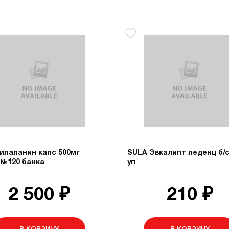
илаланин капс 500мг
SULA Эвкалипт леденц б/с
 №120 банка
уп
2 500 ₽
210 ₽