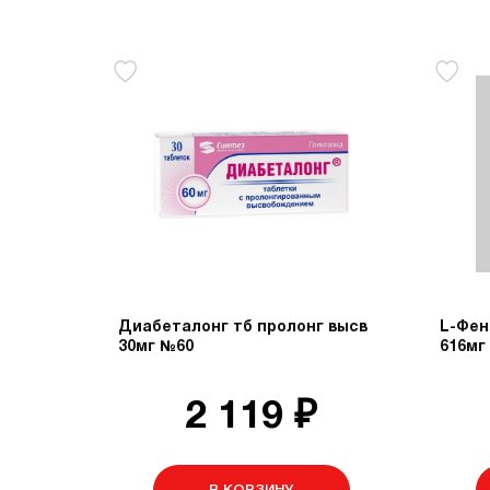
Диабеталонг тб пролонг высв
L-Фен
30мг №60
616мг
2 119 ₽