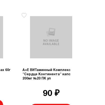
ах 60г
А+Е ВИТаминный Комплекс
"Сердце Континента" капс
200мг №20 ПК уп
90 ₽