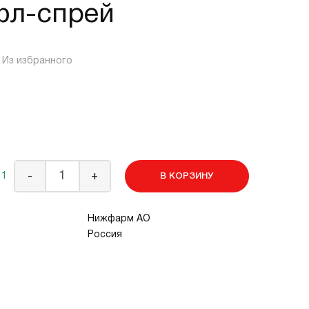
фл-спрей
Из избранного
 1
-
+
В КОРЗИНУ
Нижфарм АО
Россия