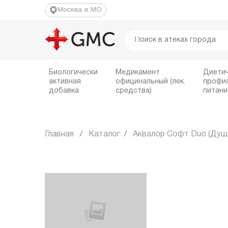
Москва и МО
Биологически
Медикамент
Диети
активная
официнальный (лек.
профи
добавка
средства)
питани
Главная
Каталог
Аквалор Софт Duo (Душ/С