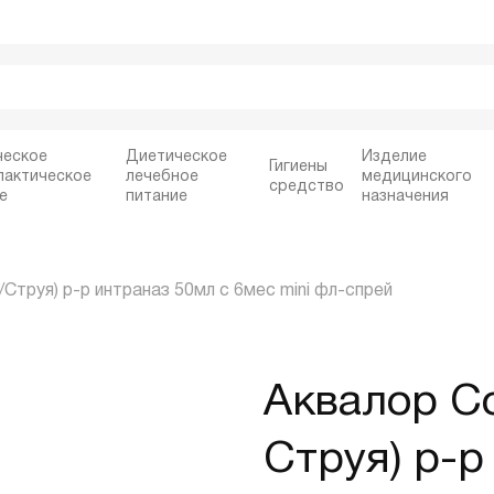
ческое
Диетическое
Изделие
Гигиены
лактическое
лечебное
медицинского
средство
е
питание
назначения
труя) р-р интраназ 50мл с 6мес mini фл-спрей
Аквалор С
Струя) р-р