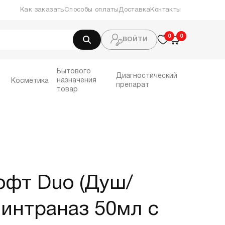
Как заказать
Способы оплаты
Доставка
Контакты
0
0
0
ВОЙТИ
Бытового
Диагностический
назначения
Косметика
препарат
товар
офт Duo (Душ/
 интраназ 50мл с