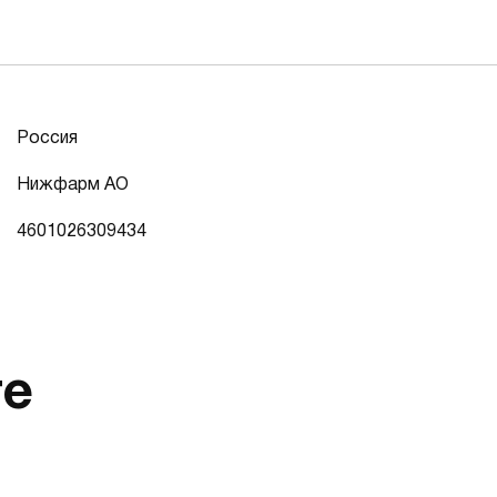
Россия
Нижфарм АО
4601026309434
те