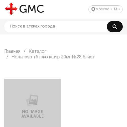
Москва и МО
Главная
Каталог
Нольпаза тб пл/о кшчр 20мг №28 блист