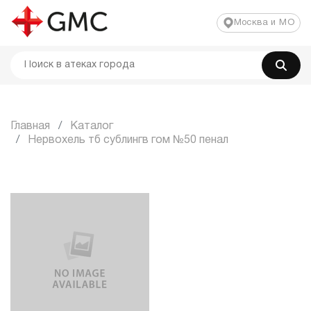
Москва и МО
Главная
Каталог
Нервохель тб сублингв гом №50 пенал