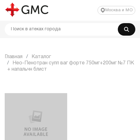
Москва и МО
Главная
Каталог
Нео-Пенотран супп ваг форте 750мг+200мг №7 ПК
+ напальчн блист