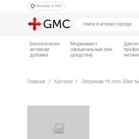
Москва и МО
Биологически
Медикамент
Диети
активная
официнальный (лек.
профи
добавка
средства)
питани
Главная
Каталог
Липримар тб пл/о 20мг 