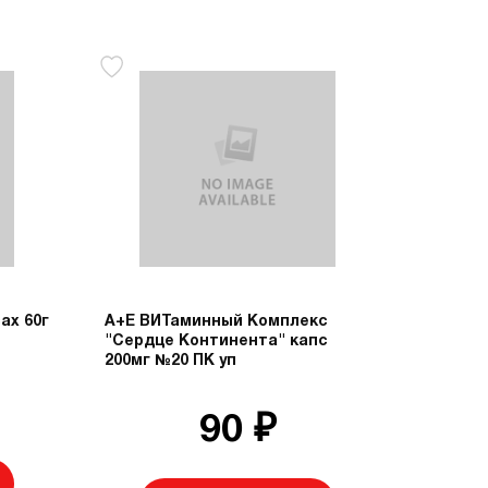
ах 60г
А+Е ВИТаминный Комплекс
"Сердце Континента" капс
200мг №20 ПК уп
90 ₽