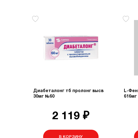
Диабеталонг тб пролонг высв
L-Фен
30мг №60
616мг
2 119 ₽
В КОРЗИНУ