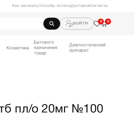
Как заказать
Способы оплаты
Доставка
Контакты
0
0
0
ВОЙТИ
Бытового
Диагностический
назначения
Косметика
препарат
товар
тб пл/о 20мг №100