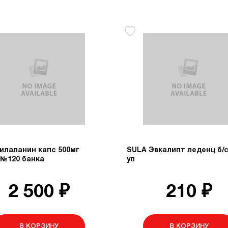
илаланин капс 500мг
SULA Эвкалипт леденц б/с
 №120 банка
уп
2 500 ₽
210 ₽
В КОРЗИНУ
В КОРЗИНУ