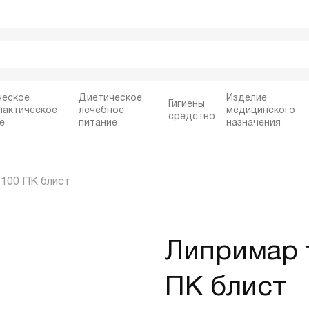
ческое
Диетическое
Изделие
Гигиены
лактическое
лечебное
медицинского
средство
е
питание
назначения
№100 ПК блист
Липримар 
ПК блист