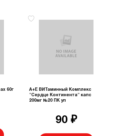
ах 60г
А+Е ВИТаминный Комплекс
"Сердце Континента" капс
200мг №20 ПК уп
90 ₽