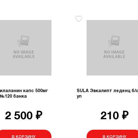
илаланин капс 500мг
SULA Эвкалипт леденц б/с
 №120 банка
уп
2 500 ₽
210 ₽
В КОРЗИНУ
В КОРЗИНУ