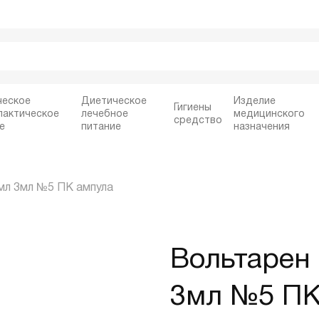
ческое
Диетическое
Изделие
Гигиены
лактическое
лечебное
медицинского
средство
е
питание
назначения
/мл 3мл №5 ПК ампула
Вольтарен 
3мл №5 ПК