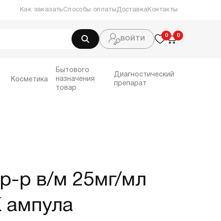
Как заказать
Способы оплаты
Доставка
Контакты
0
0
0
ВОЙТИ
Бытового
Диагностический
назначения
Косметика
препарат
товар
р-р в/м 25мг/мл
 ампула