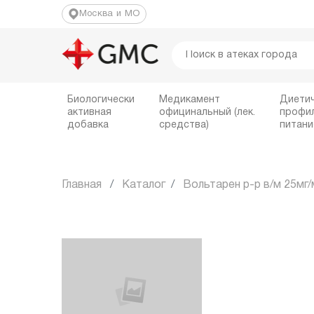
Москва и МО
Биологически
Медикамент
Диети
активная
официнальный (лек.
профи
добавка
средства)
питани
Главная
Каталог
Вольтарен р-р в/м 25мг