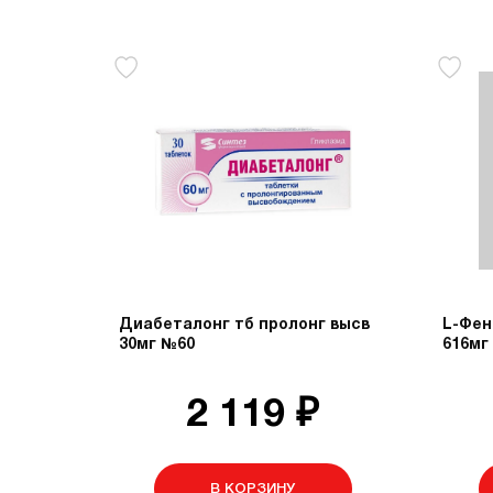
Диабеталонг тб пролонг высв
L-Фен
30мг №60
616мг
2 119 ₽
В КОРЗИНУ