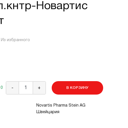
п.кнтр-Новартис
т
Из избранного
 0
-
+
В КОРЗИНУ
Novartis Pharma Stein AG
Швейцария