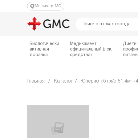
Москва и МО
Биологически
Медикамент
Диети
активная
официнальный (лек.
профи
добавка
средства)
питани
Главная
Каталог
Юперио тб пл/о 51.4мг+4