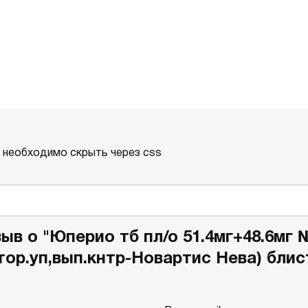
о необходимо скрыть через css
ыв о "Юперио тб пл/о 51.4мг+48.6мг №
тор.уп,вып.кнтр-Новартис Нева) блис