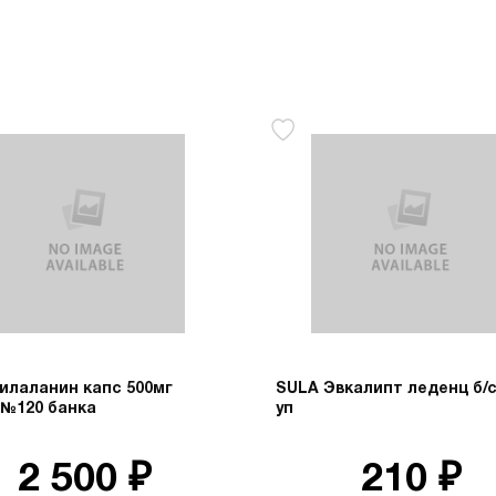
илаланин капс 500мг
SULA Эвкалипт леденц б/с
 №120 банка
уп
2 500 ₽
210 ₽