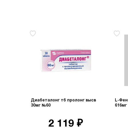
Диабеталонг тб пролонг высв
L-Фен
30мг №60
616мг
2 119 ₽