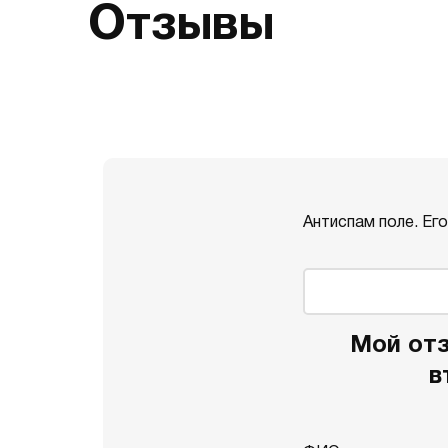
Отзывы
Антиспам поле. Ег
Мой отз
в