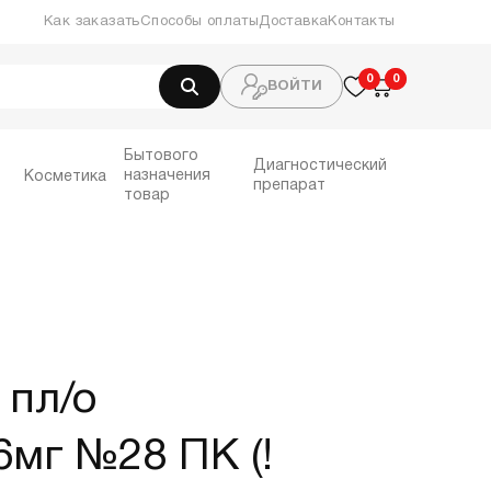
Как заказать
Способы оплаты
Доставка
Контакты
0
0
0
ВОЙТИ
Бытового
Диагностический
назначения
Косметика
препарат
товар
 пл/о
6мг №28 ПК (!