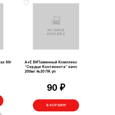
ах 60г
А+Е ВИТаминный Комплекс
"Сердце Континента" капс
200мг №20 ПК уп
90 ₽
В КОРЗИНУ
я