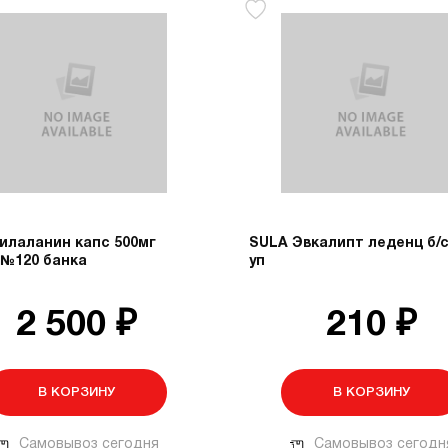
илаланин капс 500мг
SULA Эвкалипт леденц б/с
 №120 банка
уп
2 500 ₽
210 ₽
В КОРЗИНУ
В КОРЗИНУ
Самовывоз сегодня
Самовывоз сегодн