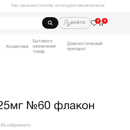
Как заказать
Способы оплаты
Доставка
Контакты
0
0
0
ВОЙТИ
Бытового
Диагностический
назначения
Косметика
препарат
товар
 25мг №60 флакон
Из избранного