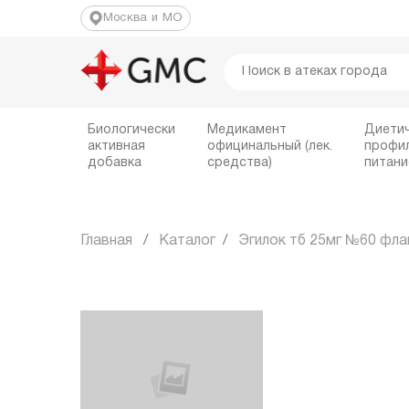
Москва и МО
Биологически
Медикамент
Диети
активная
официнальный (лек.
профи
добавка
средства)
питани
Главная
Каталог
Эгилок тб 25мг №60 фла