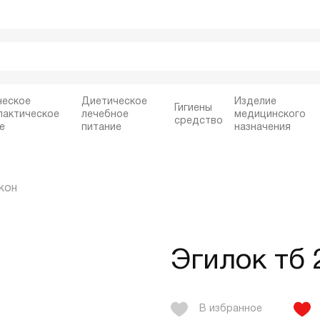
ческое
Диетическое
Изделие
Гигиены
лактическое
лечебное
медицинского
средство
е
питание
назначения
кон
Эгилок тб
В избранное