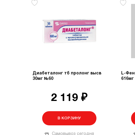
Диабеталонг тб пролонг высв
L-Фен
30мг №60
616мг
2 119 ₽
В КОРЗИНУ
Самовывоз сегодня