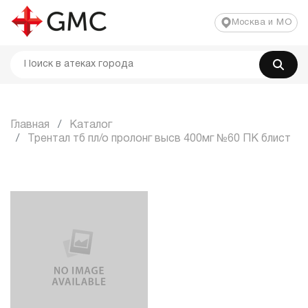
Москва и МО
Главная
Каталог
Трентал тб пл/о пролонг высв 400мг №60 ПК блист