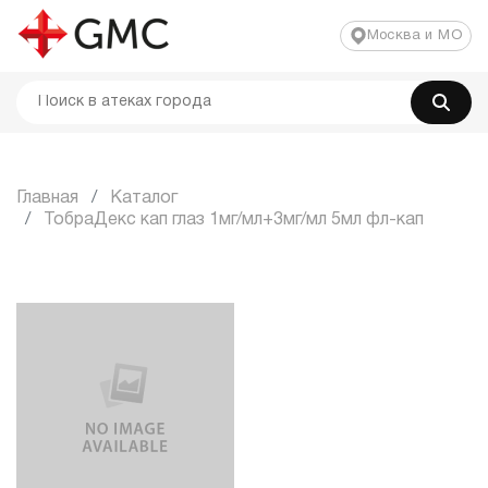
Москва и МО
Главная
Каталог
ТобраДекс кап глаз 1мг/мл+3мг/мл 5мл фл-кап