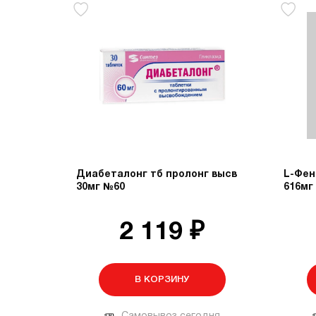
Диабеталонг тб пролонг высв
L-Фен
30мг №60
616мг
2 119 ₽
В КОРЗИНУ