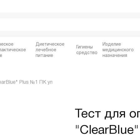
ческое
Диетическое
Изделие
Гигиены
лактическое
лечебное
медицинского
средство
е
питание
назначения
earBlue" Plus №1 ПК уп
Тест для о
"ClearBlue