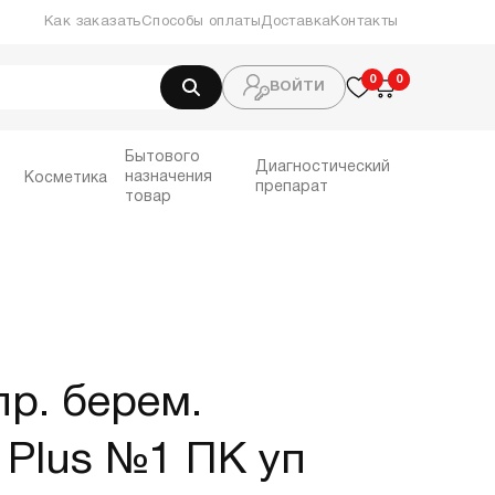
Как заказать
Способы оплаты
Доставка
Контакты
0
0
0
ВОЙТИ
Бытового
Диагностический
назначения
Косметика
препарат
товар
пр. берем.
" Plus №1 ПК уп