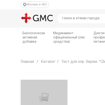
Москва и МО
Биологически
Медикамент
Диети
активная
официнальный (лек.
профи
добавка
средства)
питани
Главная
Каталог
Тест для опр. берем. "Cl