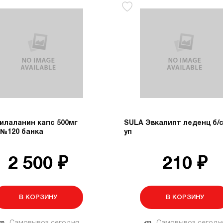
илаланин капс 500мг
SULA Эвкалипт леденц б/с
 №120 банка
уп
2 500 ₽
210 ₽
В КОРЗИНУ
В КОРЗИНУ