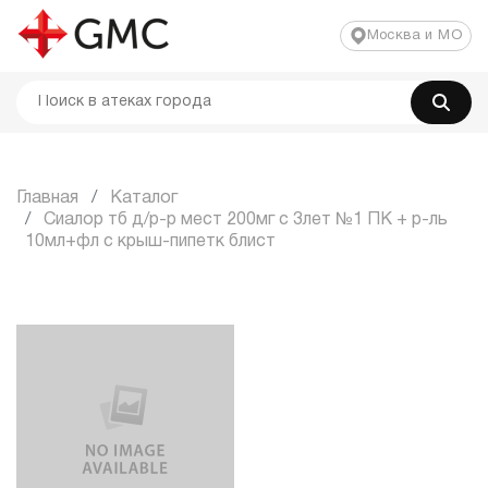
Москва и МО
Главная
Каталог
Сиалор тб д/р-р мест 200мг с 3лет №1 ПК + р-ль
10мл+фл с крыш-пипетк блист