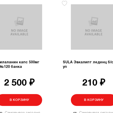
илаланин капс 500мг
SULA Эвкалипт леденц б/с
 №120 банка
уп
2 500 ₽
210 ₽
В КОРЗИНУ
В КОРЗИНУ