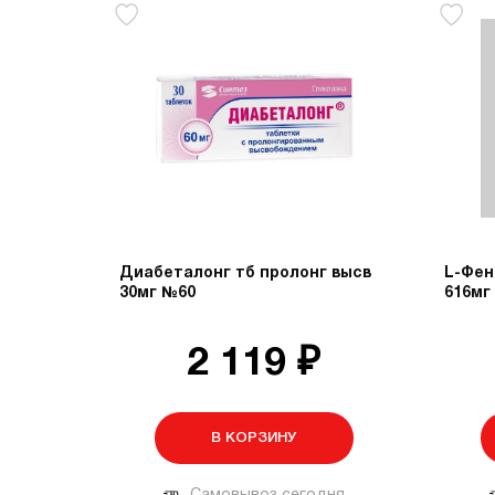
Диабеталонг тб пролонг высв
L-Фен
30мг №60
616мг
2 119 ₽
В КОРЗИНУ