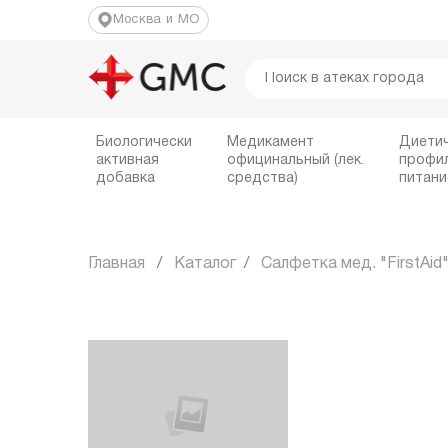
Москва и МО
Биологически
Медикамент
Диети
активная
официнальный (лек.
профи
добавка
средства)
питани
Главная
Каталог
Салфетка мед. "FirstAid