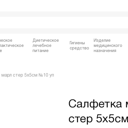
ческое
Диетическое
Изделие
Гигиены
лактическое
лечебное
медицинского
средство
е
питание
назначения
" марл стер 5x5см №10 уп
Салфетка м
стер 5x5с