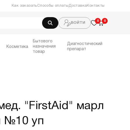
Как заказать
Способы оплаты
Доставка
Контакты
0
0
0
ВОЙТИ
Бытового
Диагностический
назначения
Косметика
препарат
товар
ед. "FirstAid" марл
м №10 уп