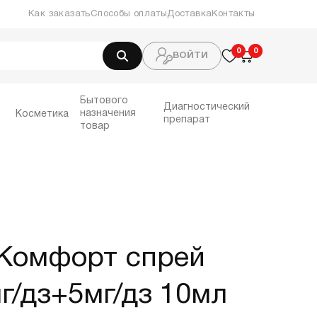
Как заказать
Способы оплаты
Доставка
Контакты
0
0
0
ВОЙТИ
Бытового
Диагностический
назначения
Косметика
препарат
товар
Комфорт спрей
мг/дз+5мг/дз 10мл