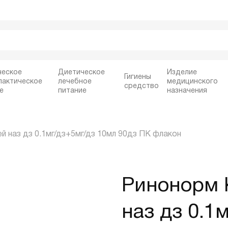
ческое
Диетическое
Изделие
Гигиены
лактическое
лечебное
медицинского
средство
е
питание
назначения
 наз дз 0.1мг/дз+5мг/дз 10мл 90дз ПК флакон
Ринонорм 
наз дз 0.1