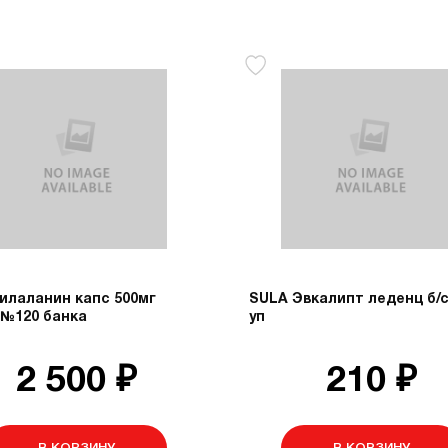
илаланин капс 500мг
SULA Эвкалипт леденц б/с
 №120 банка
уп
2 500 ₽
210 ₽