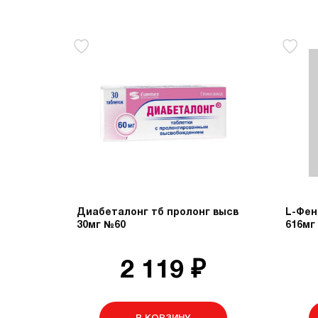
Диабеталонг тб пролонг высв
L-Фен
30мг №60
616мг
2 119 ₽