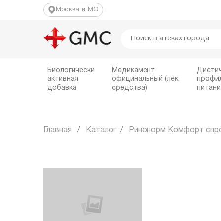
Москва и МО
Биологически
Медикамент
Диети
активная
официнальный (лек.
профи
добавка
средства)
питани
Главная
Каталог
Ринонорм Комфорт спрей