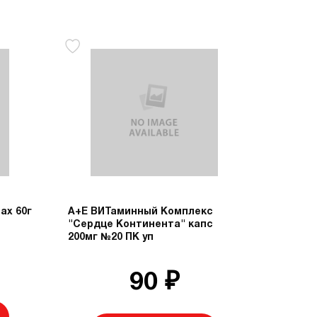
ах 60г
А+Е ВИТаминный Комплекс
"Сердце Континента" капс
200мг №20 ПК уп
90 ₽