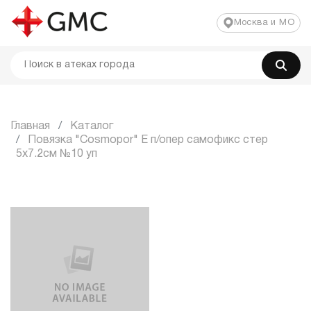
Москва и МО
Главная
Каталог
Повязка "Cosmopor" E п/опер самофикс стер
5x7.2см №10 уп