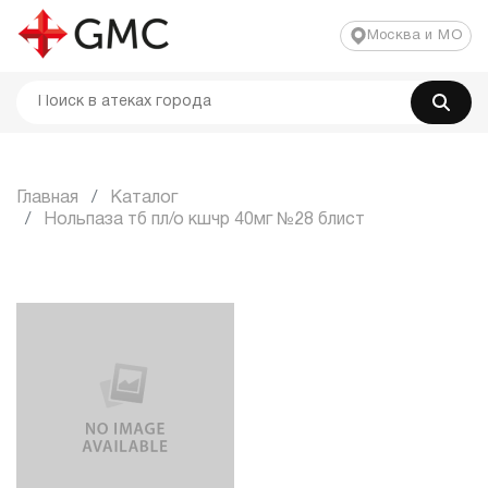
Москва и МО
Главная
Каталог
Нольпаза тб пл/о кшчр 40мг №28 блист