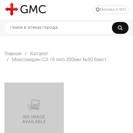
Москва и МО
Главная
Каталог
Моксонидин-СЗ тб пл/о 200мкг №90 блист