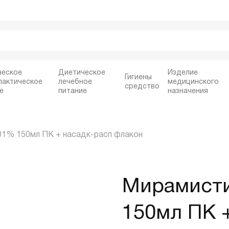
ческое
Диетическое
Изделие
Гигиены
лактическое
лечебное
медицинского
средство
е
питание
назначения
01% 150мл ПК + насадк-расп флакон
Мирамисти
150мл ПК 