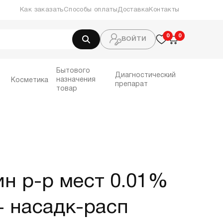
Как заказать
Способы оплаты
Доставка
Контакты
0
0
0
ВОЙТИ
Бытового
Диагностический
назначения
Косметика
препарат
товар
н р-р мест 0.01%
+ насадк-расп