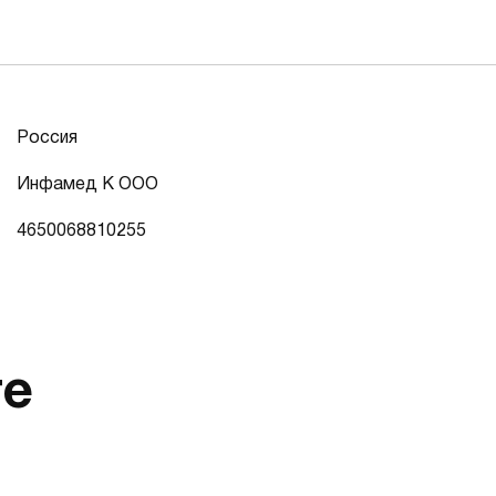
Россия
Инфамед К ООО
4650068810255
те