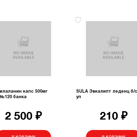
илаланин капс 500мг
SULA Эвкалипт леденц б/с
 №120 банка
уп
2 500 ₽
210 ₽