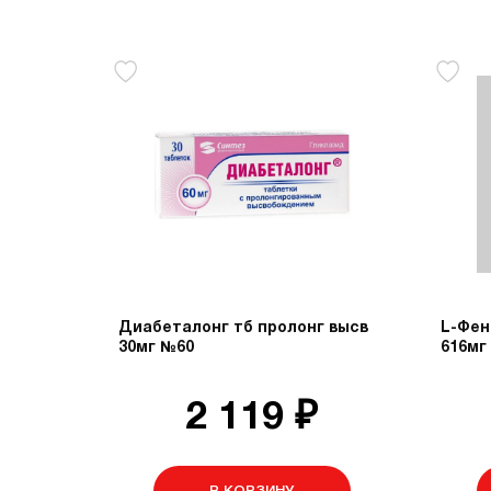
Диабеталонг тб пролонг высв
L-Фен
30мг №60
616мг
2 119 ₽