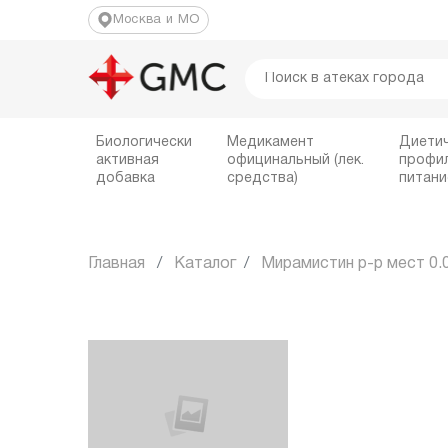
Москва и МО
Биологически
Медикамент
Диети
активная
официнальный (лек.
профи
добавка
средства)
питани
Главная
Каталог
Мирамистин р-р мест 0.