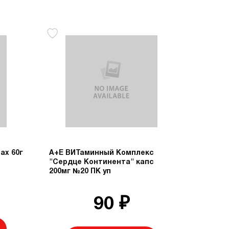
ах 60г
А+Е ВИТаминный Комплекс
"Сердце Континента" капс
200мг №20 ПК уп
90 ₽