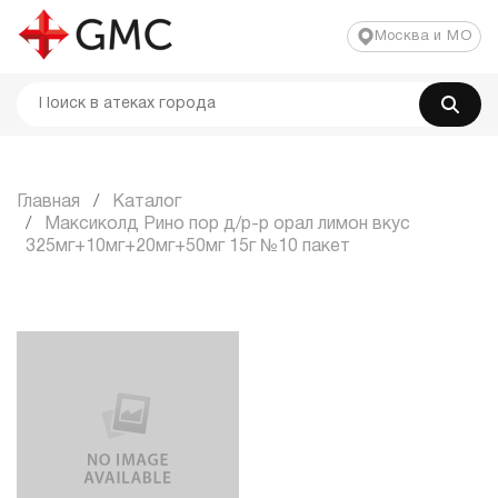
Москва и МО
Главная
Каталог
Максиколд Рино пор д/р-р орал лимон вкус
325мг+10мг+20мг+50мг 15г №10 пакет