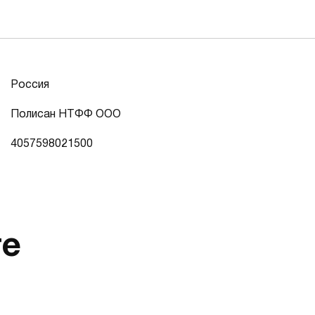
Россия
Полисан НТФФ ООО
4057598021500
те