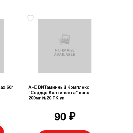
ах 60г
А+Е ВИТаминный Комплекс
"Сердце Континента" капс
200мг №20 ПК уп
90 ₽