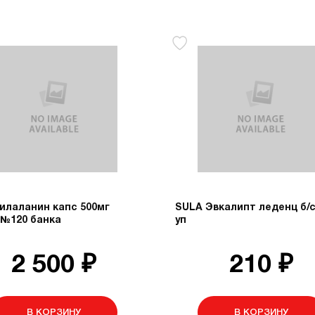
илаланин капс 500мг
SULA Эвкалипт леденц б/с
 №120 банка
уп
2 500 ₽
210 ₽
В КОРЗИНУ
В КОРЗИНУ