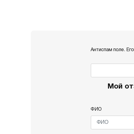
Антиспам поле. Ег
Мой от
ФИО