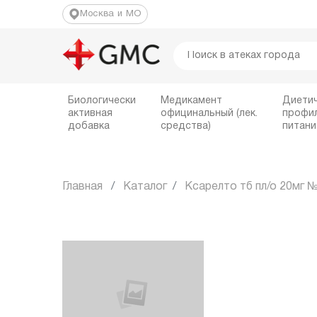
Москва и МО
Биологически
Медикамент
Диети
активная
официнальный (лек.
профи
добавка
средства)
питани
Главная
Каталог
Ксарелто тб пл/о 20мг 