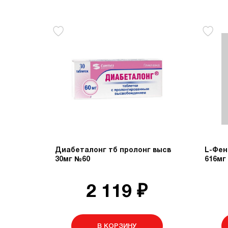
Диабеталонг тб пролонг высв
L-Фен
30мг №60
616мг
2 119 ₽
В КОРЗИНУ