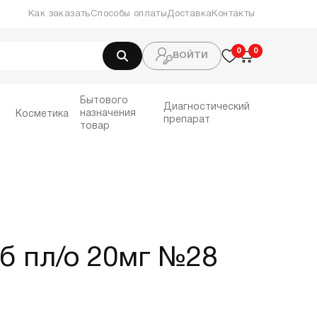
Как заказать
Способы оплаты
Доставка
Контакты
0
0
0
ВОЙТИ
Бытового
Диагностический
назначения
Косметика
препарат
товар
б пл/о 20мг №28