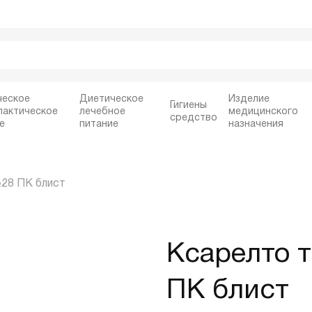
ческое
Диетическое
Изделие
Гигиены
лактическое
лечебное
медицинского
средство
е
питание
назначения
№28 ПК блист
Ксарелто т
ПК блист