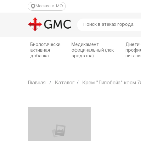
Москва и МО
Биологически
Медикамент
Диети
активная
официнальный (лек.
профи
добавка
средства)
питани
Главная
Каталог
Крем "Липобейз" косм 7