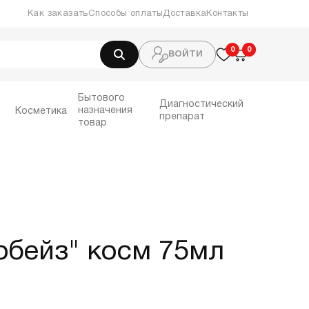
Как заказать
Способы оплаты
Доставка
Контакты
0
0
0
ВОЙТИ
Бытового
Диагностический
назначения
Косметика
препарат
товар
обейз" косм 75мл