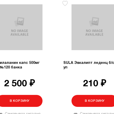
илаланин капс 500мг
SULA Эвкалипт леденц б/с
 №120 банка
уп
2 500 ₽
210 ₽
В КОРЗИНУ
В КОРЗИНУ