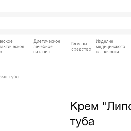
ческое
Диетическое
Изделие
Гигиены
лактическое
лечебное
медицинского
средство
е
питание
назначения
5мл туба
Крем "Лип
туба