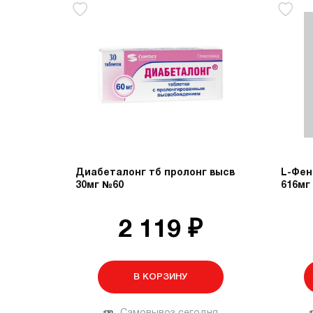
Диабеталонг тб пролонг высв
L-Фен
30мг №60
616мг
2 119 ₽
В КОРЗИНУ