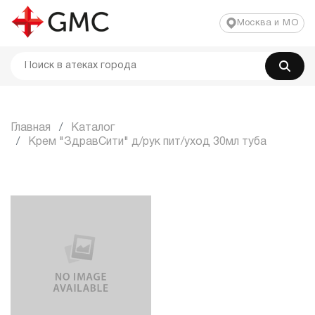
Москва и МО
Главная
Каталог
Крем "ЗдравСити" д/рук пит/уход 30мл туба