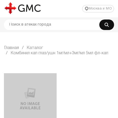
Москва и МО
Главная
Каталог
Комбинил кап глаз/ушн 1мг/мл+3мг/мл 5мл фл-кап