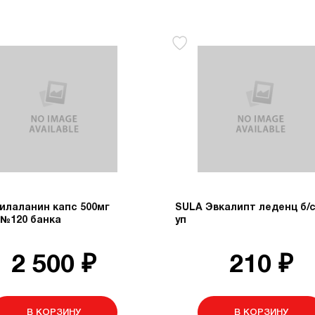
илаланин капс 500мг
SULA Эвкалипт леденц б/с
 №120 банка
уп
2 500 ₽
210 ₽
В КОРЗИНУ
В КОРЗИНУ