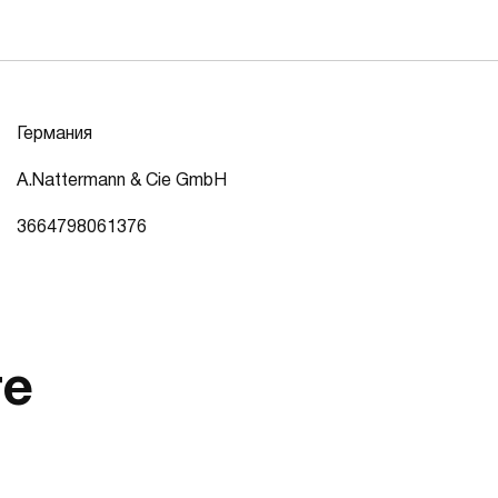
Германия
A.Nattermann & Cie GmbH
3664798061376
те