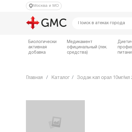
Москва и МО
Биологически
Медикамент
Диети
активная
официнальный (лек.
профи
добавка
средства)
питани
Главная
Каталог
Зодак кап орал 10мг/мл