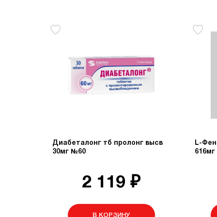
Диабеталонг тб пролонг высв
L-Фен
30мг №60
616мг
2 119 ₽
В КОРЗИНУ