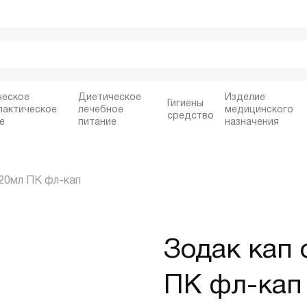
ческое
Диетическое
Изделие
Гигиены
лактическое
лечебное
медицинского
средство
е
питание
назначения
 20мл ПК фл-кап
Зодак кап 
ПК фл-кап