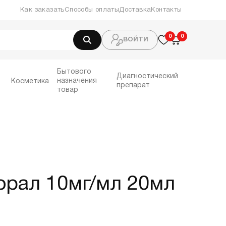
Как заказать
Способы оплаты
Доставка
Контакты
0
0
0
ВОЙТИ
Бытового
Диагностический
назначения
Косметика
препарат
товар
орал 10мг/мл 20мл