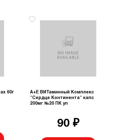
ах 60г
А+Е ВИТаминный Комплекс
"Сердце Континента" капс
200мг №20 ПК уп
90 ₽